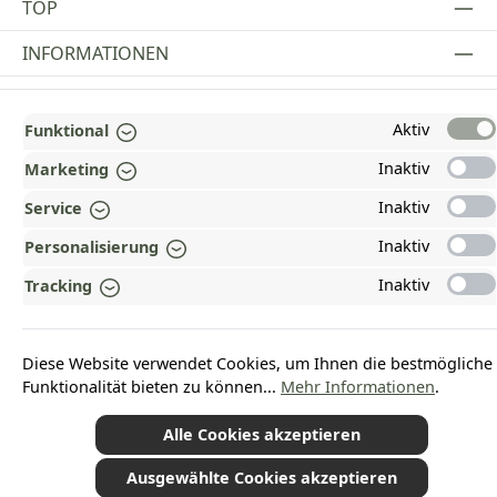
TOP
INFORMATIONEN
GESETZLICHE INFORMATIONEN
Aktiv
Funktional
ZAHLUNGS- UND VERSANDARTEN
Inaktiv
Marketing
AUSGEZEICHNET UND ZERTIFIZIERT!
Inaktiv
Service
WARUM HEAD-SHOP.DE?
Inaktiv
Personalisierung
UNSERE COMMUNITIES
Inaktiv
Tracking
Vertrag widerrufen
Diese Website verwendet Cookies, um Ihnen die bestmögliche
Funktionalität bieten zu können...
Mehr Informationen
.
Alle Cookies akzeptieren
*Alle Preise inkl. gesetzl. Mehrwertsteuer zzgl.
Versandkosten
und ggf.
Nachnahmegebühren, wenn nicht anders angegeben.
Ausgewählte Cookies akzeptieren
© 2026 Plamundo GmbH - Alle Rechte vorbehalten. Theme by
ThemeWare®