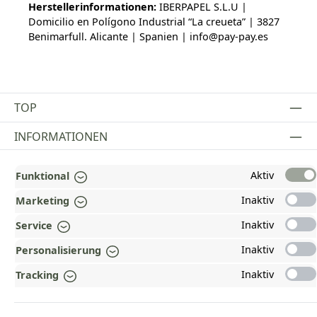
Herstellerinformationen:
IBERPAPEL S.L.U |
Domicilio en Polígono Industrial “La creueta” | 3827
Benimarfull. Alicante | Spanien | info@pay-pay.es
TOP
INFORMATIONEN
GESETZLICHE INFORMATIONEN
Aktiv
Funktional
ZAHLUNGS- UND VERSANDARTEN
Inaktiv
Marketing
AUSGEZEICHNET UND ZERTIFIZIERT!
Inaktiv
Service
Inaktiv
Personalisierung
WARUM HEAD-SHOP.DE?
Inaktiv
Tracking
UNSERE COMMUNITIES