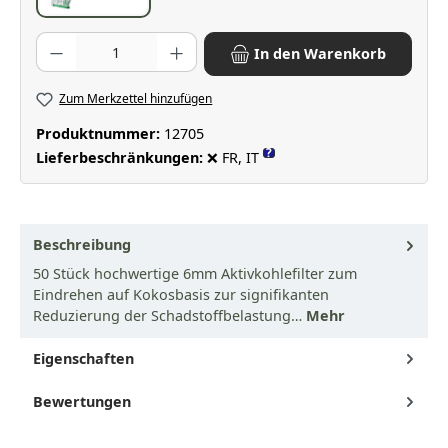
Produkt Anzahl: Gib den gewünschten Wert ein oder benutze die Scha
In den Warenkorb
Zum Merkzettel hinzufügen
Produktnummer:
12705
?
Lieferbeschränkungen:
❌ FR, IT
Beschreibung
50 Stück hochwertige 6mm Aktivkohlefilter zum
Eindrehen auf Kokosbasis zur signifikanten
Reduzierung der Schadstoffbelastung…
Mehr
Eigenschaften
Bewertungen