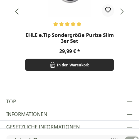
Durchschnittliche Bewertung von 5 von 5 Sternen
EHLE e.Tip Sondergröße Purize Slim
3er Set
Regulärer Preis:
29,99 €
In den Warenkorb
TOP
INFORMATIONEN
GESETZLICHE INFORMATIONEN