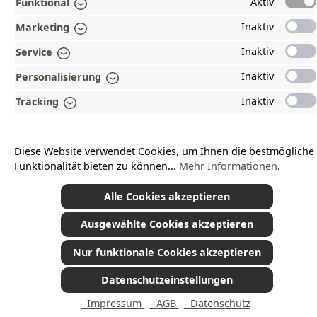
ZAHLUNGS- UND VERSANDARTEN
Aktiv
Funktional
Inaktiv
Marketing
AUSGEZEICHNET UND ZERTIFIZIERT!
Inaktiv
Service
WARUM HEAD-SHOP.DE?
Inaktiv
Personalisierung
UNSERE COMMUNITIES
Inaktiv
Tracking
Vertrag widerrufen
Diese Website verwendet Cookies, um Ihnen die bestmögliche
Funktionalität bieten zu können...
Mehr Informationen
.
Alle Cookies akzeptieren
*Alle Preise inkl. gesetzl. Mehrwertsteuer zzgl.
Versandkosten
und ggf.
Nachnahmegebühren, wenn nicht anders angegeben.
© 2026 Plamundo GmbH - Alle Rechte vorbehalten. Theme by
ThemeWare®
Ausgewählte Cookies akzeptieren
Nur funktionale Cookies akzeptieren
Datenschutzeinstellungen
- Impressum
- AGB
- Datenschutz