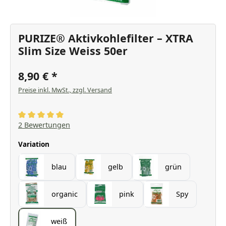
PURIZE® Aktivkohlefilter – XTRA
Slim Size Weiss 50er
8,90 €
Preise inkl. MwSt., zzgl. Versand
Durchschnittliche Bewertung von 5 von 5 Sternen
2 Bewertungen
auswählen
Variation
blau
gelb
grün
organic
pink
Spy
weiß