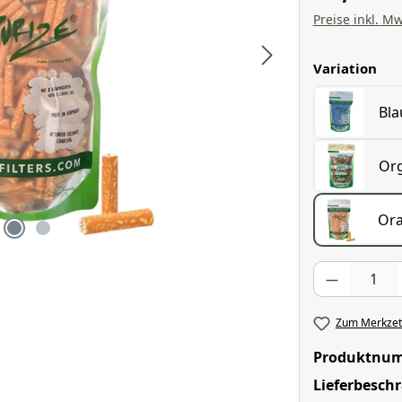
Preise inkl. Mw
aus
Variation
Bla
Org
Or
Produkt Anzahl
Zum Merkzett
Produktnu
Lieferbesch