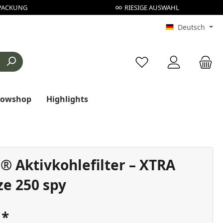
PACKUNG
RIESIGE AUSWAHL
Deutsch
Du hast 0 Produkte au
rowshop
Highlights
® Aktivkohlefilter – XTRA
ze 250 spy
€