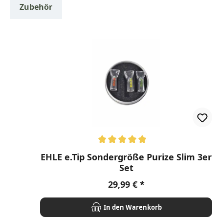
Zubehör
Produktgalerie überspringen
Durchschnittliche Bewertung von 5 von 5 Stern
EHLE e.Tip Sondergröße Purize Slim 3er
Set
Regulärer Preis:
29,99 €
In den Warenkorb