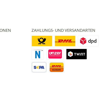
IONEN
ZAHLUNGS- UND VERSANDARTEN
Deutsche Post
DHL
DPD
Novalnet Zahlung
Direktüberweisung
TWINT
Vorkasse Überweisung
Nachnahme