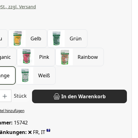
St., zzgl. Versand
wählen
u
Gelb
Grün
anic
Pink
Rainbow
ange
Weiß
: Gib den gewünschten Wert ein oder benutze die Schaltflächen u
Stück
In den Warenkorb
el hinzufügen
mmer:
15742
?
ränkungen:
❌ FR, IT