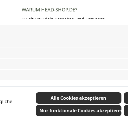
WARUM HEAD-SHOP.DE?
✅ Seit 1997 dein Headshop- und Growshop-
Experte
✅ Über 250.000 zufriedene Kunden in DE,
AT und CH
✅ Kostenloser Versand nach Deutschland
ab 50 €
✅ Schnelle Lieferung und neutrale
Verpackung
✅ Riesige Auswahl an Bongs, Pfeifen,
Papers, Grinder und mehr
Vertrag widerrufen
Alle Cookies akzeptieren
gliche
Nur funktionale Cookies akzeptieren
etzl. Mehrwertsteuer zzgl.
Versandkosten
und ggf. Nachnahmegebühren, wenn nic
© 2026 Plamundo GmbH - Alle Rechte vorbehalten. Theme by
ThemeWare®