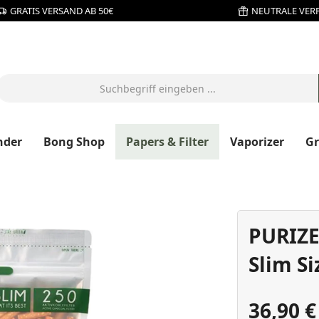
GRATIS VERSAND AB 50€
NEUTRALE VER
nder
Bong Shop
Papers & Filter
Vaporizer
G
PURIZE
Slim Si
36,90 