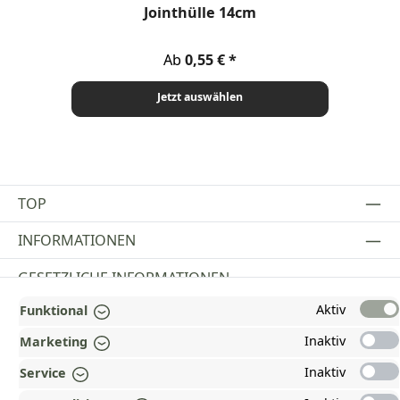
Durchschnittliche Bewertung von 4.08 von 5 Sternen
Dur
Jointhülle 14cm
Regulärer Preis:
Ab
0,55 €
Jetzt auswählen
TOP
INFORMATIONEN
GESETZLICHE INFORMATIONEN
Aktiv
Funktional
ZAHLUNGS- UND VERSANDARTEN
Inaktiv
Marketing
AUSGEZEICHNET UND ZERTIFIZIERT!
Inaktiv
Service
WARUM HEAD-SHOP.DE?