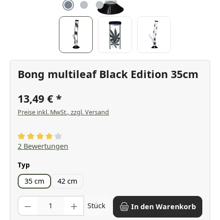
Bong multileaf Black Edition 35cm
13,49 €
Preise inkl. MwSt., zzgl. Versand
Durchschnittliche Bewertung von 4 von 5 Sternen
2 Bewertungen
auswählen
Typ
35 cm
42 cm
Produkt Anzahl: Gib den gewünschten Wert ein oder benutze die Scha
Stück
In den Warenkorb