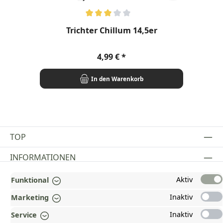
Durchschnittliche Bewertung von 3 von 5 Sternen
Trichter Chillum 14,5er
Regulärer Preis:
4,99 €
In den Warenkorb
TOP
INFORMATIONEN
GESETZLICHE INFORMATIONEN
Aktiv
Funktional
Inaktiv
Marketing
ZAHLUNGS- UND VERSANDARTEN
Inaktiv
Service
AUSGEZEICHNET UND ZERTIFIZIERT!