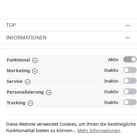
TOP
INFORMATIONEN
GESETZLICHE INFORMATIONEN
Aktiv
Funktional
ZAHLUNGS- UND VERSANDARTEN
Inaktiv
Marketing
AUSGEZEICHNET UND ZERTIFIZIERT!
Inaktiv
Service
WARUM HEAD-SHOP.DE?
Inaktiv
Personalisierung
UNSERE COMMUNITIES
Inaktiv
Tracking
Vertrag widerrufen
Diese Website verwendet Cookies, um Ihnen die bestmögliche
Funktionalität bieten zu können...
Mehr Informationen
.