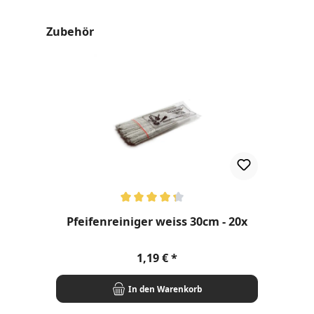
Produktgalerie überspringen
Zubehör
Durchschnittliche Bewertung von 4.25 von 5 Sternen
Pfeifenreiniger weiss 30cm - 20x
Regulärer Preis:
1,19 €
In den Warenkorb