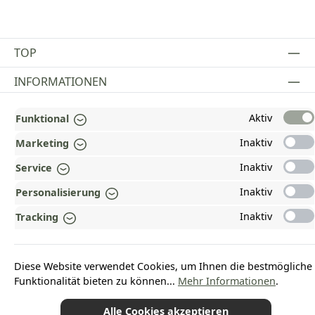
TOP
INFORMATIONEN
GESETZLICHE INFORMATIONEN
Aktiv
Funktional
ZAHLUNGS- UND VERSANDARTEN
Inaktiv
Marketing
Inaktiv
AUSGEZEICHNET UND ZERTIFIZIERT!
Service
Inaktiv
Personalisierung
WARUM HEAD-SHOP.DE?
Inaktiv
Tracking
UNSERE COMMUNITIES
Diese Website verwendet Cookies, um Ihnen die bestmögliche
Vertrag widerrufen
Funktionalität bieten zu können...
Mehr Informationen
.
Alle Cookies akzeptieren