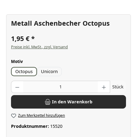
Metall Aschenbecher Octopus
1,95 €
Preise inkl. MwSt., zzgl. Versand
auswählen
Motiv
Octopus
Unicorn
Produkt Anzahl: Gib den gewünschten Wert ein oder benutze die Scha
Stück
In den Warenkorb
Zum Merkzettel hinzufügen
Produktnummer:
15520