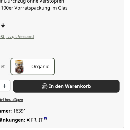
er Durchzug ohne Verstopfen
e 100er Vorratspackung im Glas
€
St., zzgl. Versand
wählen
let
Organic
: Gib den gewünschten Wert ein oder benutze die Schaltflächen u
In den Warenkorb
el hinzufügen
mmer:
16391
?
ränkungen:
❌ FR, IT