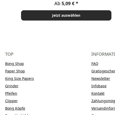
Regulärer Preis:
Ab
5,09 €
Jetzt auswählen
TOP
INFORMAT
Bong Shop
FAQ
Paper Shop
Gratisgesche
King Size Papers
Newsletter
Grinder
Infobase
Pfeifen
Kontakt
Clipper
Zahlungsmögl
Bong Köpfe
Versandinfor