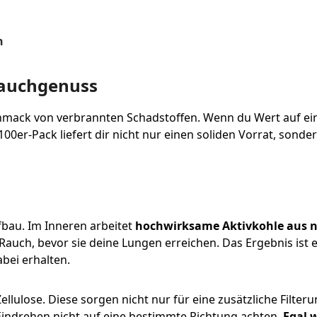
n
Rauchgenuss
ack von verbrannten Schadstoffen. Wenn du Wert auf ein p
100er-Pack liefert dir nicht nur einen soliden Vorrat, sond
ufbau. Im Inneren arbeitet
hochwirksame Aktivkohle aus 
auch, bevor sie deine Lungen erreichen. Das Ergebnis ist 
bei erhalten.
llulose. Diese sorgen nicht nur für eine zusätzliche Filte
im Eindrehen nicht auf eine bestimmte Richtung achten.
Egal w