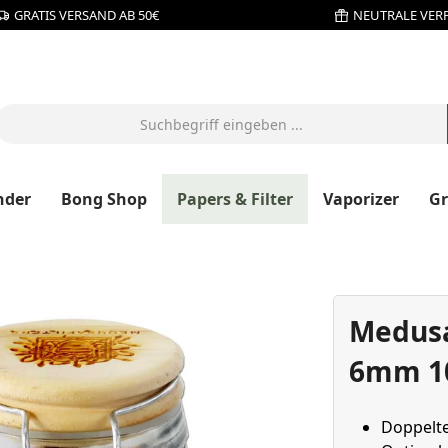
GRATIS VERSAND AB 50€
NEUTRALE VER
nder
Bong Shop
Papers & Filter
Vaporizer
G
Medusa 
6mm 10
Doppelte