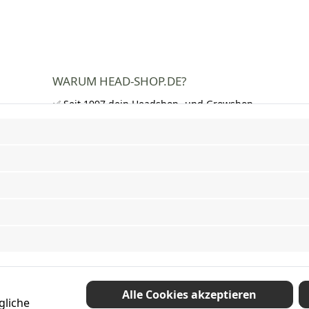
WARUM HEAD-SHOP.DE?
✅ Seit 1997 dein Headshop- und Growshop-
Experte
✅ Über 250.000 zufriedene Kunden in DE,
AT und CH
✅ Kostenloser Versand nach Deutschland
ab 50 €
✅ Schnelle Lieferung und neutrale
Verpackung
✅ Riesige Auswahl an Bongs, Pfeifen,
Papers, Grinder und mehr
Vertrag widerrufen
Alle Cookies akzeptieren
gliche