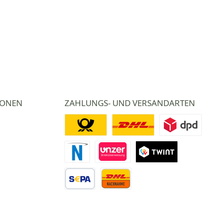
IONEN
ZAHLUNGS- UND VERSANDARTEN
Deutsche Post
DHL
DPD
Novalnet Zahlung
Direktüberweisung
TWINT
Vorkasse Überweisung
Nachnahme