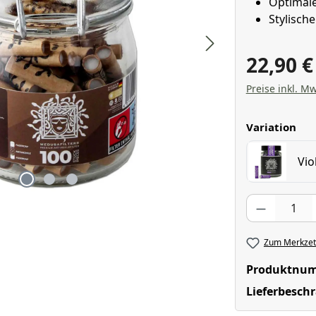
Optimal
Stylisch
22,90 
Preise inkl. Mw
aus
Variation
Vio
Produkt Anzahl
Zum Merkzett
Produktnu
Lieferbesch