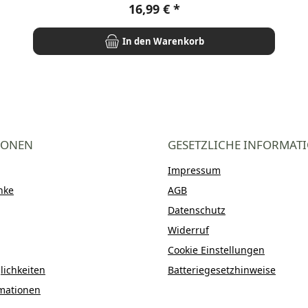
Regulärer Preis:
16,99 €
In den Warenkorb
IONEN
GESETZLICHE INFORMAT
Impressum
nke
AGB
Datenschutz
Widerruf
Cookie Einstellungen
ichkeiten
Batteriegesetzhinweise
mationen