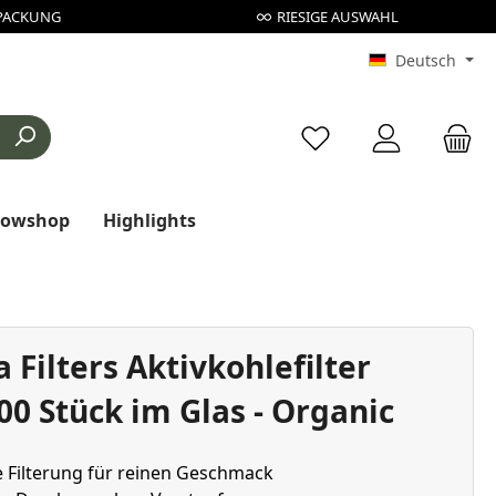
PACKUNG
RIESIGE AUSWAHL
Deutsch
Du hast 0 Produkte au
rowshop
Highlights
Filters Aktivkohlefilter
0 Stück im Glas - Organic
 Filterung für reinen Geschmack