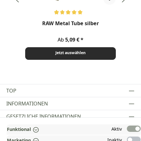
Durchschnittliche Bewertung von 5 von 5 Sternen
RAW Metal Tube silber
Regulärer Preis:
Ab
5,09 €
Jetzt auswählen
TOP
INFORMATIONEN
GESETZLICHE INFORMATIONEN
Aktiv
ZAHLUNGS- UND VERSANDARTEN
Funktional
Inaktiv
Marketing