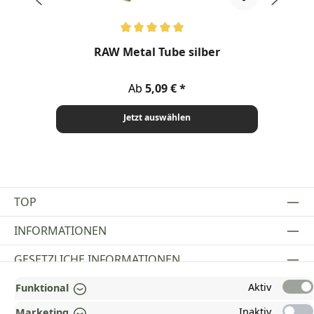
Durchschnittliche Bewertung von 5 von 5 Sternen
RAW Metal Tube silber
Regulärer Preis:
Ab
5,09 €
Jetzt auswählen
TOP
INFORMATIONEN
GESETZLICHE INFORMATIONEN
Aktiv
ZAHLUNGS- UND VERSANDARTEN
Funktional
Inaktiv
Marketing