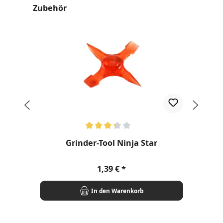
Produktgalerie überspringen
Zubehör
Durchschnittliche Bewertung von 3.2 von 5 Sternen
Dur
Grinder-Tool Ninja Star
R
Regulärer Preis:
1,39 €
In den Warenkorb