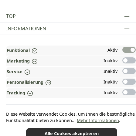
TOP
INFORMATIONEN
GESETZLICHE INFORMATIONEN
Aktiv
Funktional
ZAHLUNGS- UND VERSANDARTEN
Inaktiv
Marketing
AUSGEZEICHNET UND ZERTIFIZIERT!
Inaktiv
Service
WARUM HEAD-SHOP.DE?
Inaktiv
Personalisierung
UNSERE COMMUNITIES
Inaktiv
Tracking
Vertrag widerrufen
Diese Website verwendet Cookies, um Ihnen die bestmögliche
Funktionalität bieten zu können...
Mehr Informationen
.
Alle Cookies akzeptieren