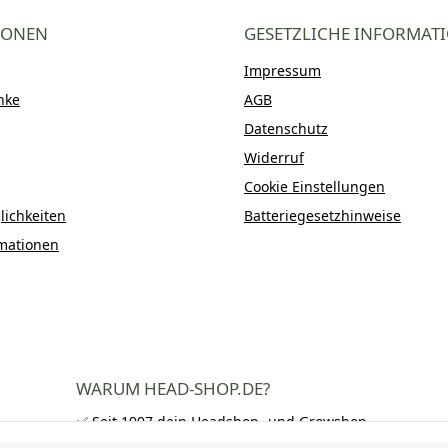
IONEN
GESETZLICHE INFORMAT
Impressum
nke
AGB
Datenschutz
Widerruf
Cookie Einstellungen
ichkeiten
Batteriegesetzhinweise
mationen
WARUM HEAD-SHOP.DE?
✅ Seit 1997 dein Headshop- und Growshop-
Experte