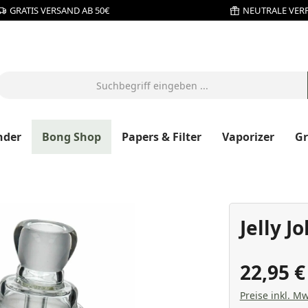
GRATIS VERSAND AB 50€
NEUTRALE VER
nder
Bong Shop
Papers & Filter
Vaporizer
G
Jelly J
22,95 
Preise inkl. Mw