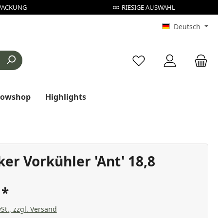
PACKUNG
RIESIGE AUSWAHL
Deutsch
Du hast 0 Produkte au
rowshop
Highlights
oker Vorkühler 'Ant' 18,8
€
St., zzgl. Versand