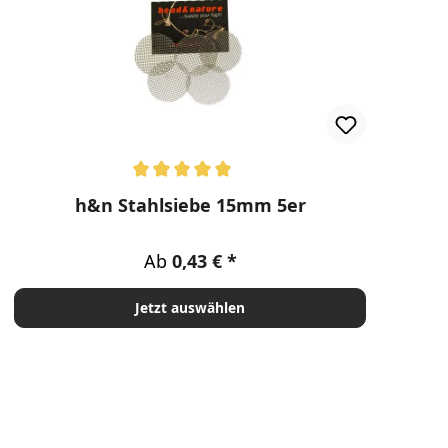
Durchschnittliche Bewertung von 5 von 5 Sternen
h&n Stahlsiebe 15mm 5er
Regulärer Preis:
Ab
0,43 €
Jetzt auswählen