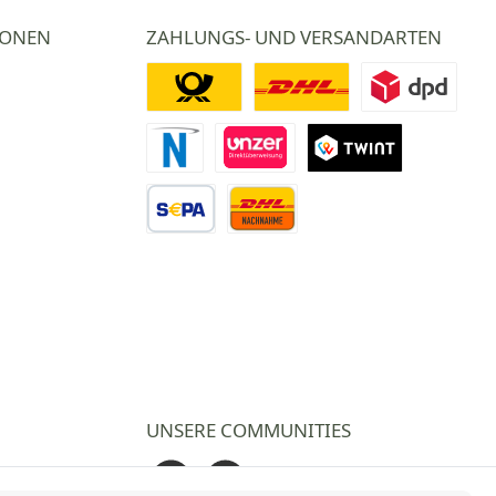
IONEN
ZAHLUNGS- UND VERSANDARTEN
Deutsche Post
DHL
DPD
Novalnet Zahlung
Direktüberweisung
TWINT
Vorkasse Überweisung
Nachnahme
UNSERE COMMUNITIES
Facebook
Instagram