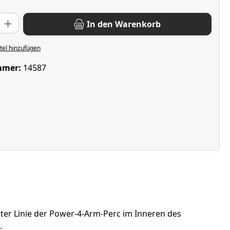
: Gib den gewünschten Wert ein oder benutze die Schaltflächen u
In den Warenkorb
el hinzufügen
mmer:
14587
erster Linie der Power-4-Arm-Perc im Inneren des
.