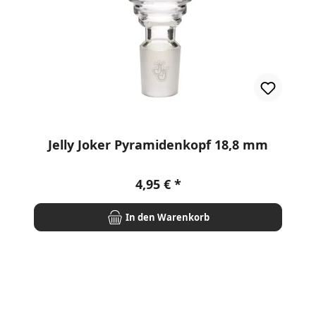
rnen
Jelly Joker Pyramidenkopf 18,8 mm
Regulärer Preis:
4,95 €
In den Warenkorb