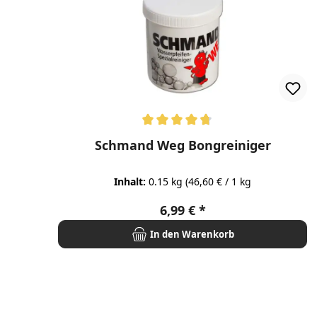
Durchschnittliche Bewertung von 4.77 von 5 Ste
Schmand Weg Bongreiniger
Inhalt:
0.15 kg
(46,60 € / 1 kg
Regulärer Preis:
6,99 €
In den Warenkorb