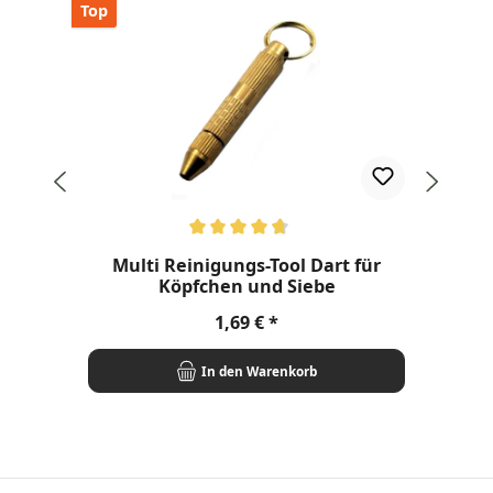
Top
Durchschnittliche Bewertung von 4.8 von 5 Sternen
Dur
Multi Reinigungs-Tool Dart für
Köpfchen und Siebe
Regulärer Preis:
1,69 €
In den Warenkorb