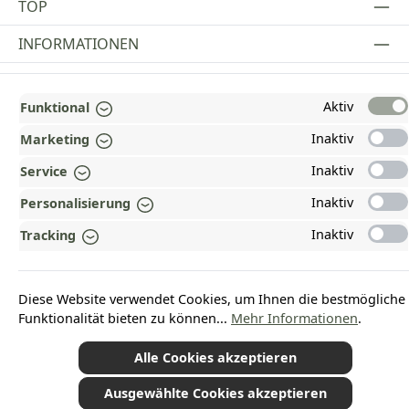
TOP
INFORMATIONEN
GESETZLICHE INFORMATIONEN
Aktiv
Funktional
ZAHLUNGS- UND VERSANDARTEN
Inaktiv
Marketing
AUSGEZEICHNET UND ZERTIFIZIERT!
Inaktiv
Service
WARUM HEAD-SHOP.DE?
Inaktiv
Personalisierung
UNSERE COMMUNITIES
Inaktiv
Tracking
Vertrag widerrufen
Diese Website verwendet Cookies, um Ihnen die bestmögliche
Funktionalität bieten zu können...
Mehr Informationen
.
Alle Cookies akzeptieren
*Alle Preise inkl. gesetzl. Mehrwertsteuer zzgl.
Versandkosten
und ggf.
Nachnahmegebühren, wenn nicht anders angegeben.
Ausgewählte Cookies akzeptieren
© 2026 Plamundo GmbH - Alle Rechte vorbehalten. Theme by
ThemeWare®