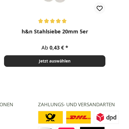
Durchschnittliche Bewertung von 5 von 5 Sternen
h&n Stahlsiebe 20mm 5er
Regulärer Preis:
Ab
0,43 €
Jetzt auswählen
IONEN
ZAHLUNGS- UND VERSANDARTEN
Deutsche Post
DHL
DPD