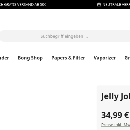
GRATIS VERSAND AB 50€
NEUTRALE VER
nder
Bong Shop
Papers & Filter
Vaporizer
G
Jelly 
34,99 
Preise inkl. Mw