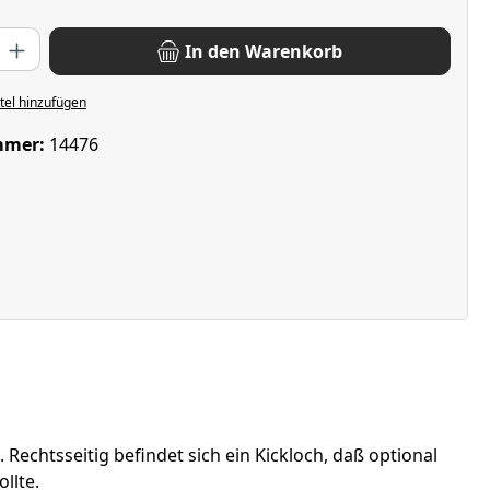
: Gib den gewünschten Wert ein oder benutze die Schaltflächen u
In den Warenkorb
el hinzufügen
mmer:
14476
chtsseitig befindet sich ein Kickloch, daß optional
llte.