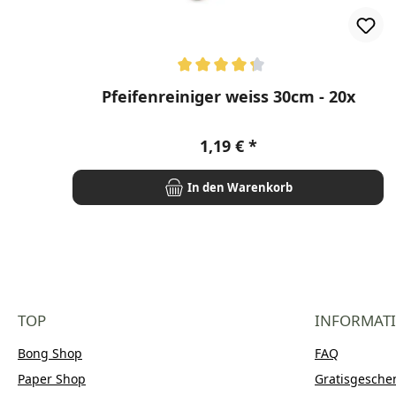
Durchschnittliche Bewertung von 4.25 von 5 Ste
Pfeifenreiniger weiss 30cm - 20x
Regulärer Preis:
1,19 €
In den Warenkorb
TOP
INFORMAT
Bong Shop
FAQ
Paper Shop
Gratisgesche