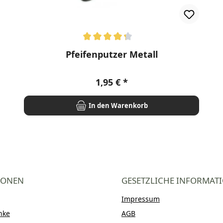
rnen
Durchschnittliche Bewertung von 4.33 von 5 Sternen
Pfeifenputzer Metall
Regulärer Preis:
1,95 €
In den Warenkorb
IONEN
GESETZLICHE INFORMAT
Impressum
nke
AGB