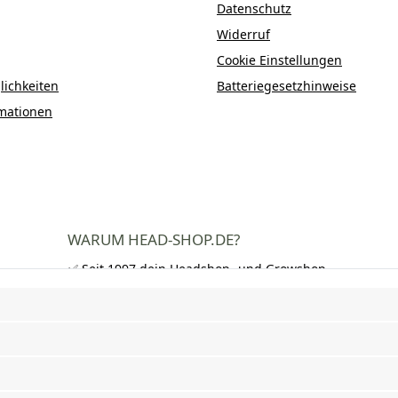
Datenschutz
Widerruf
Cookie Einstellungen
ichkeiten
Batteriegesetzhinweise
mationen
WARUM HEAD-SHOP.DE?
✅ Seit 1997 dein Headshop- und Growshop-
Experte
✅ Über 250.000 zufriedene Kunden in DE,
AT und CH
✅ Kostenloser Versand nach Deutschland
ab 50 €
✅ Schnelle Lieferung und neutrale