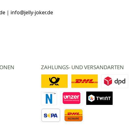
e | info@jelly-joker.de
IONEN
ZAHLUNGS- UND VERSANDARTEN
Deutsche Post
DHL
DPD
Novalnet Zahlung
Direktüberweisung
TWINT
Vorkasse Überweisung
Nachnahme