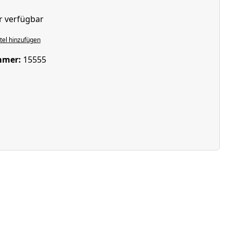
r verfügbar
el hinzufügen
mmer:
15555