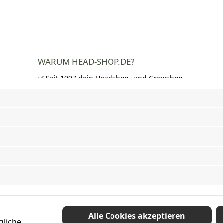
WARUM HEAD-SHOP.DE?
✅ Seit 1997 dein Headshop- und Growshop-
Experte
✅ Über 250.000 zufriedene Kunden in DE,
AT und CH
✅ Kostenloser Versand nach Deutschland
ab 50 €
✅ Schnelle Lieferung und neutrale
Verpackung
✅ Riesige Auswahl an Bongs, Pfeifen,
Papers, Grinder und mehr
Vertrag widerrufen
Alle Cookies akzeptieren
gliche