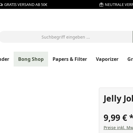
GRATIS VERSAND AB 50€
NEUTRALE VER
nder
Bong Shop
Papers & Filter
Vaporizer
G
Jelly J
9,99 €
Preise inkl. Mw