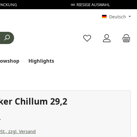
PACKUNG
RIESIGE AUSWAHL
Deutsch
Du hast 0 Produkte au
rowshop
Highlights
oker Chillum 29,2
St., zzgl. Versand