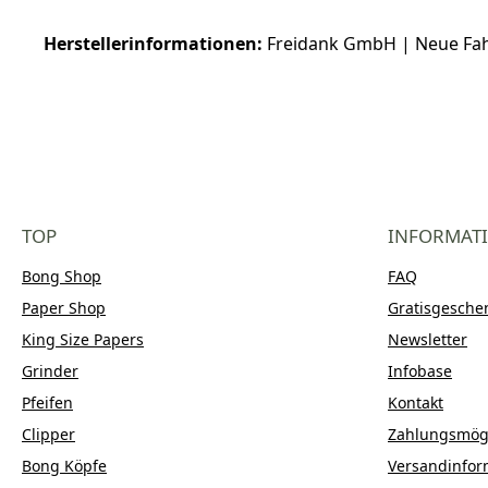
Herstellerinformationen:
Freidank GmbH | Neue Fahrt 
TOP
INFORMAT
Bong Shop
FAQ
Paper Shop
Gratisgesche
King Size Papers
Newsletter
Grinder
Infobase
Pfeifen
Kontakt
Clipper
Zahlungsmögl
Bong Köpfe
Versandinfor