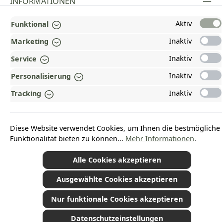
INFORMATIONEN
GESETZLICHE INFORMATIONEN
Aktiv
Funktional
Inaktiv
ZAHLUNGS- UND VERSANDARTEN
Marketing
Inaktiv
Service
AUSGEZEICHNET UND ZERTIFIZIERT!
Inaktiv
Personalisierung
WARUM HEAD-SHOP.DE?
Inaktiv
Tracking
UNSERE COMMUNITIES
Diese Website verwendet Cookies, um Ihnen die bestmögliche
Vertrag widerrufen
Funktionalität bieten zu können...
Mehr Informationen
.
Alle Cookies akzeptieren
Ausgewählte Cookies akzeptieren
*Alle Preise inkl. gesetzl. Mehrwertsteuer zzgl.
Versandkosten
und ggf.
Nachnahmegebühren, wenn nicht anders angegeben.
© 2026 Plamundo GmbH - Alle Rechte vorbehalten. Theme by
ThemeWare®
Nur funktionale Cookies akzeptieren
Datenschutzeinstellungen