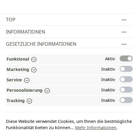
TOP
INFORMATIONEN
GESETZLICHE INFORMATIONEN
ZAHLUNGS- UND VERSANDARTEN
Aktiv
Funktional
AUSGEZEICHNET UND ZERTIFIZIERT!
Inaktiv
Marketing
Inaktiv
Service
WARUM HEAD-SHOP.DE?
Inaktiv
Personalisierung
UNSERE COMMUNITIES
Inaktiv
Tracking
Vertrag widerrufen
Diese Website verwendet Cookies, um Ihnen die bestmögliche
Funktionalität bieten zu können...
Mehr Informationen
.