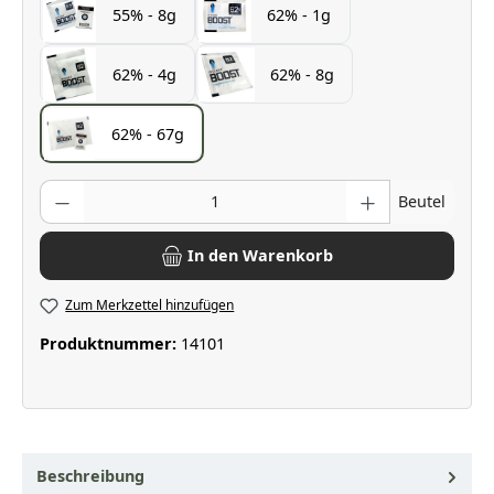
55% - 8g
62% - 1g
62% - 4g
62% - 8g
62% - 67g
Produkt Anzahl: Gib den gewünschten Wert ein oder benutze die Scha
Beutel
In den Warenkorb
Zum Merkzettel hinzufügen
Produktnummer:
14101
Beschreibung