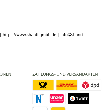
 https://www.shanti-gmbh.de | info@shanti-
IONEN
ZAHLUNGS- UND VERSANDARTEN
Deutsche Post
DHL
DPD
Novalnet Zahlung
Direktüberweisung
TWINT