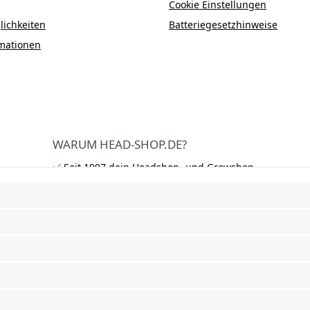
Cookie Einstellungen
ichkeiten
Batteriegesetzhinweise
mationen
WARUM HEAD-SHOP.DE?
✅ Seit 1997 dein Headshop- und Growshop-
Experte
✅ Über 250.000 zufriedene Kunden in DE,
AT und CH
✅ Kostenloser Versand nach Deutschland
ab 50 €
✅ Schnelle Lieferung und neutrale
Verpackung
✅ Riesige Auswahl an Bongs, Pfeifen,
Papers, Grinder und mehr