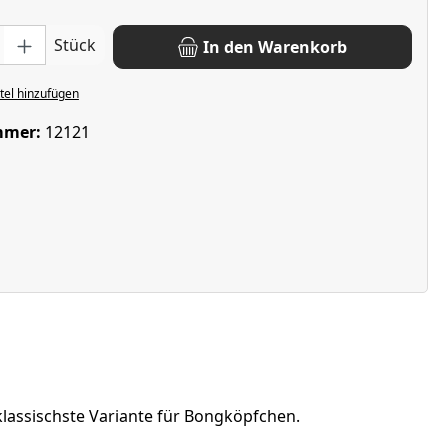
: Gib den gewünschten Wert ein oder benutze die Schaltflächen u
Stück
In den Warenkorb
el hinzufügen
mmer:
12121
klassischste Variante für Bongköpfchen.