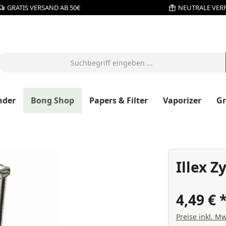
GRATIS VERSAND AB 50€
NEUTRALE VER
nder
Bong Shop
Papers & Filter
Vaporizer
G
Illex Z
4,49 €
Preise inkl. Mw