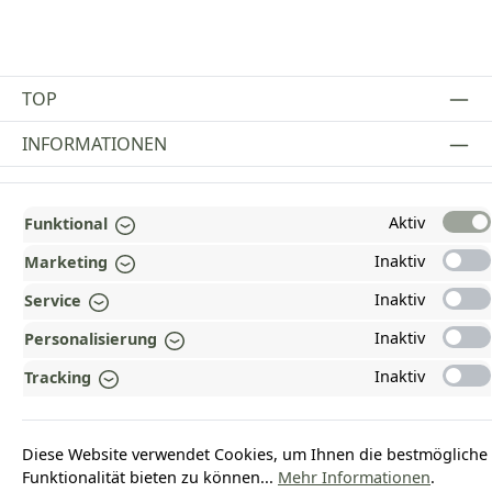
TOP
INFORMATIONEN
GESETZLICHE INFORMATIONEN
Aktiv
Funktional
ZAHLUNGS- UND VERSANDARTEN
Inaktiv
Marketing
AUSGEZEICHNET UND ZERTIFIZIERT!
Inaktiv
Service
WARUM HEAD-SHOP.DE?
Inaktiv
Personalisierung
UNSERE COMMUNITIES
Inaktiv
Tracking
Vertrag widerrufen
Diese Website verwendet Cookies, um Ihnen die bestmögliche
Funktionalität bieten zu können...
Mehr Informationen
.