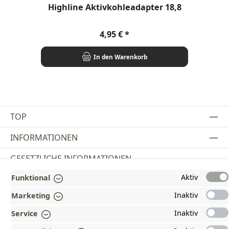
Durchschnittliche Bewertung von 4 von 5 Sternen
Highline Aktivkohleadapter 18,8
Regulärer Preis:
4,95 €
In den Warenkorb
TOP
INFORMATIONEN
GESETZLICHE INFORMATIONEN
Aktiv
Funktional
ZAHLUNGS- UND VERSANDARTEN
Inaktiv
Marketing
AUSGEZEICHNET UND ZERTIFIZIERT!
Inaktiv
Service
WARUM HEAD-SHOP.DE?