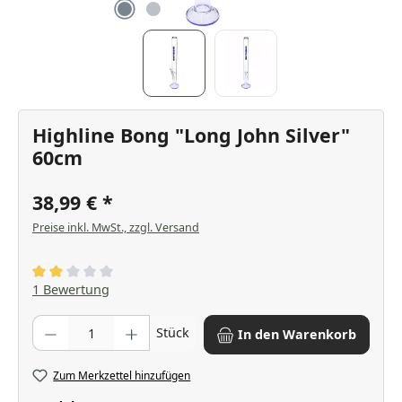
Highline Bong "Long John Silver"
60cm
38,99 €
Preise inkl. MwSt., zzgl. Versand
Durchschnittliche Bewertung von 2 von 5 Sternen
1 Bewertung
Produkt Anzahl: Gib den gewünschten Wert ein oder benutze die Scha
Stück
In den Warenkorb
Zum Merkzettel hinzufügen