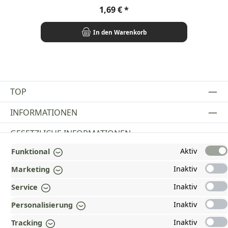
Regulärer Preis:
1,69 €
In den Warenkorb
TOP
INFORMATIONEN
GESETZLICHE INFORMATIONEN
Aktiv
Funktional
ZAHLUNGS- UND VERSANDARTEN
Inaktiv
Marketing
AUSGEZEICHNET UND ZERTIFIZIERT!
Inaktiv
Service
WARUM HEAD-SHOP.DE?
Inaktiv
Personalisierung
UNSERE COMMUNITIES
Inaktiv
Tracking