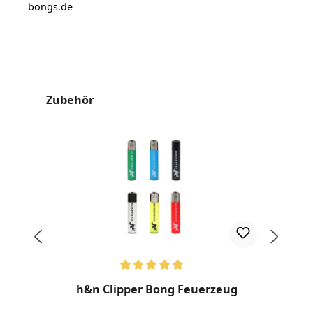
bongs.de
Produktgalerie überspringen
Zubehör
Durchschnittliche Bewertung von 4.89 von 5 Sternen
Dur
h&n Clipper Bong Feuerzeug
G