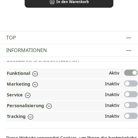
In den Warenkorb
TOP
INFORMATIONEN
GESETZLICHE INFORMATIONEN
Aktiv
Funktional
ZAHLUNGS- UND VERSANDARTEN
Inaktiv
Marketing
AUSGEZEICHNET UND ZERTIFIZIERT!
Inaktiv
Service
WARUM HEAD-SHOP.DE?
Inaktiv
Personalisierung
UNSERE COMMUNITIES
Inaktiv
Tracking
Vertrag widerrufen
Diese Website verwendet Cookies, um Ihnen die bestmögliche