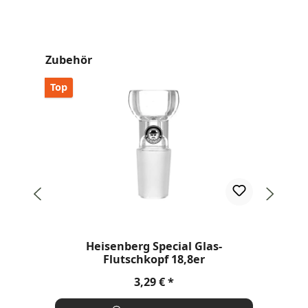
Produktgalerie überspringen
Zubehör
Top
Dur
Heisenberg Special Glas-
Di
Flutschkopf 18,8er
Regulärer Preis:
3,29 €