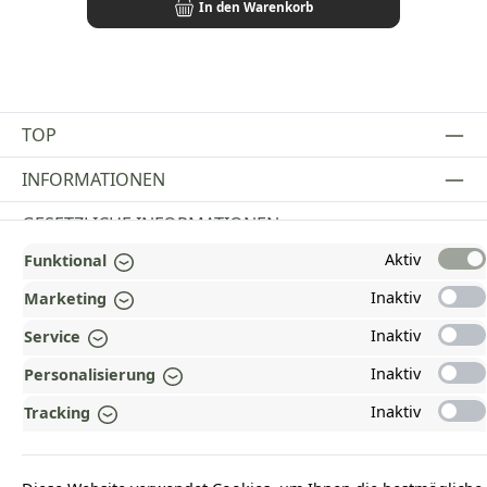
In den Warenkorb
TOP
INFORMATIONEN
GESETZLICHE INFORMATIONEN
Aktiv
Funktional
ZAHLUNGS- UND VERSANDARTEN
Inaktiv
Marketing
AUSGEZEICHNET UND ZERTIFIZIERT!
Inaktiv
Service
WARUM HEAD-SHOP.DE?
Inaktiv
Personalisierung
UNSERE COMMUNITIES
Inaktiv
Tracking
Vertrag widerrufen