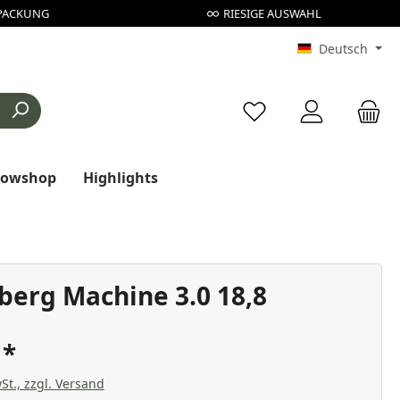
PACKUNG
RIESIGE AUSWAHL
Deutsch
Du hast 0 Produkte au
rowshop
Highlights
berg Machine 3.0 18,8
€
St., zzgl. Versand