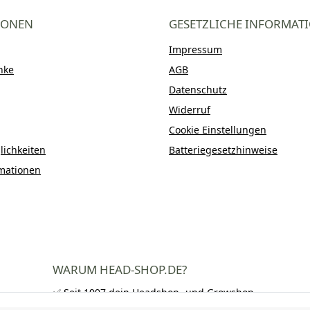
IONEN
GESETZLICHE INFORMAT
Impressum
nke
AGB
Datenschutz
Widerruf
Cookie Einstellungen
ichkeiten
Batteriegesetzhinweise
mationen
WARUM HEAD-SHOP.DE?
✅ Seit 1997 dein Headshop- und Growshop-
Experte