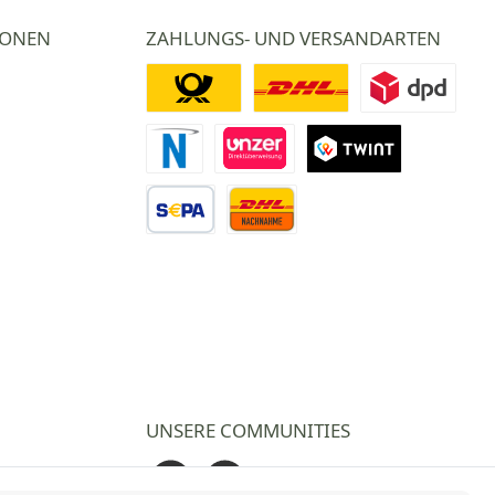
IONEN
ZAHLUNGS- UND VERSANDARTEN
Deutsche Post
DHL
DPD
Novalnet Zahlung
Direktüberweisung
TWINT
Vorkasse Überweisung
Nachnahme
UNSERE COMMUNITIES
Facebook
Instagram