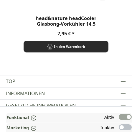
head&nature headCooler
H
Glasbong-Vorkühler 14,5
Regulärer Preis:
7,95 €
In den Warenkorb
TOP
INFORMATIONEN
GESETZLICHE INFORMATIONEN
Aktiv
ZAHLUNGS- UND VERSANDARTEN
Funktional
Inaktiv
Marketing
AUSGEZEICHNET UND ZERTIFIZIERT!