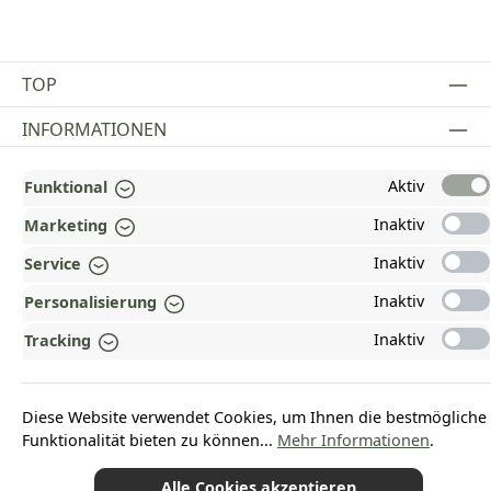
TOP
INFORMATIONEN
GESETZLICHE INFORMATIONEN
Aktiv
Funktional
ZAHLUNGS- UND VERSANDARTEN
Inaktiv
Marketing
Inaktiv
AUSGEZEICHNET UND ZERTIFIZIERT!
Service
Inaktiv
Personalisierung
WARUM HEAD-SHOP.DE?
Inaktiv
Tracking
UNSERE COMMUNITIES
Diese Website verwendet Cookies, um Ihnen die bestmögliche
Vertrag widerrufen
Funktionalität bieten zu können...
Mehr Informationen
.
Alle Cookies akzeptieren