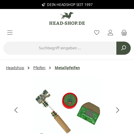
DEIN HEADSHOP SEIT 1997
Zum Hauptinhalt springen
Du hast 0 Prod
Headshop
Pfeifen
Metallpfeifen
Bildergalerie überspringen