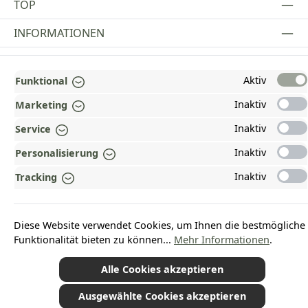
TOP
INFORMATIONEN
GESETZLICHE INFORMATIONEN
Aktiv
Funktional
ZAHLUNGS- UND VERSANDARTEN
Inaktiv
Marketing
AUSGEZEICHNET UND ZERTIFIZIERT!
Inaktiv
Service
WARUM HEAD-SHOP.DE?
Inaktiv
Personalisierung
UNSERE COMMUNITIES
Inaktiv
Tracking
Vertrag widerrufen
Diese Website verwendet Cookies, um Ihnen die bestmögliche
Funktionalität bieten zu können...
Mehr Informationen
.
Alle Cookies akzeptieren
*Alle Preise inkl. gesetzl. Mehrwertsteuer zzgl.
Versandkosten
und ggf.
Nachnahmegebühren, wenn nicht anders angegeben.
Ausgewählte Cookies akzeptieren
© 2026 Plamundo GmbH - Alle Rechte vorbehalten. Theme by
ThemeWare®