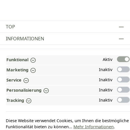
TOP
INFORMATIONEN
GESETZLICHE INFORMATIONEN
Aktiv
Funktional
ZAHLUNGS- UND VERSANDARTEN
Inaktiv
Marketing
AUSGEZEICHNET UND ZERTIFIZIERT!
Inaktiv
Service
WARUM HEAD-SHOP.DE?
Inaktiv
Personalisierung
UNSERE COMMUNITIES
Inaktiv
Tracking
Vertrag widerrufen
Diese Website verwendet Cookies, um Ihnen die bestmögliche
Funktionalität bieten zu können...
Mehr Informationen
.