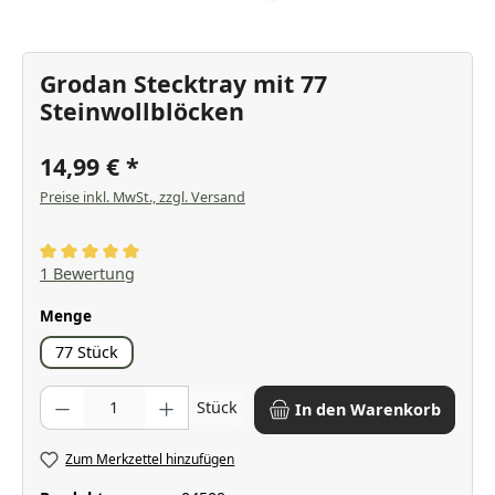
Grodan Stecktray mit 77
Steinwollblöcken
14,99 €
Preise inkl. MwSt., zzgl. Versand
Durchschnittliche Bewertung von 5 von 5 Sternen
1 Bewertung
auswählen
Menge
77 Stück
Produkt Anzahl: Gib den gewünschten Wert ein oder benutze die Scha
Stück
In den Warenkorb
Zum Merkzettel hinzufügen