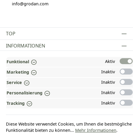
info@grodan.com
TOP
INFORMATIONEN
GESETZLICHE INFORMATIONEN
Aktiv
Funktional
ZAHLUNGS- UND VERSANDARTEN
Inaktiv
Marketing
AUSGEZEICHNET UND ZERTIFIZIERT!
Inaktiv
Service
Inaktiv
Personalisierung
WARUM HEAD-SHOP.DE?
Inaktiv
Tracking
UNSERE COMMUNITIES
Diese Website verwendet Cookies, um Ihnen die bestmögliche
Vertrag widerrufen
Funktionalität bieten zu können...
Mehr Informationen
.