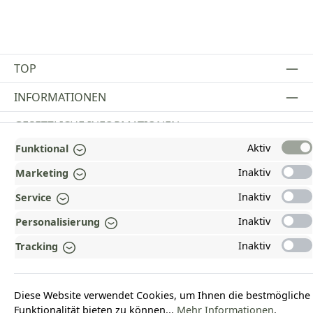
TOP
INFORMATIONEN
GESETZLICHE INFORMATIONEN
Aktiv
Funktional
ZAHLUNGS- UND VERSANDARTEN
Inaktiv
Marketing
AUSGEZEICHNET UND ZERTIFIZIERT!
Inaktiv
Service
WARUM HEAD-SHOP.DE?
Inaktiv
Personalisierung
UNSERE COMMUNITIES
Inaktiv
Tracking
Vertrag widerrufen
Diese Website verwendet Cookies, um Ihnen die bestmögliche
Funktionalität bieten zu können...
Mehr Informationen
.