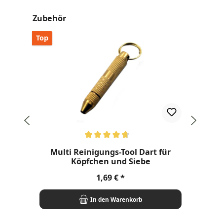
Produktgalerie überspringen
Zubehör
Top
Top
Durchschnittliche Bewertung von 4.8 von 5 Sternen
Dur
Multi Reinigungs-Tool Dart für
Köpfchen und Siebe
Regulärer Preis:
1,69 €
In den Warenkorb