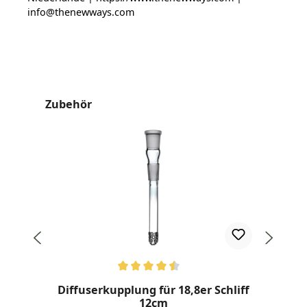
info@thenewways.com
Produktgalerie überspringen
Zubehör
Durchschnittliche Bewertung von 4.57 von 5 Sternen
Dur
Diffuserkupplung für 18,8er Schliff
12cm