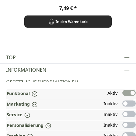
Regulärer Preis:
7,49 €
In den Warenkorb
TOP
INFORMATIONEN
GESETZLICHE INFORMATIONEN
Aktiv
Funktional
ZAHLUNGS- UND VERSANDARTEN
Inaktiv
Marketing
AUSGEZEICHNET UND ZERTIFIZIERT!
Inaktiv
Service
WARUM HEAD-SHOP.DE?
Inaktiv
Personalisierung
UNSERE COMMUNITIES
Inaktiv
Tracking