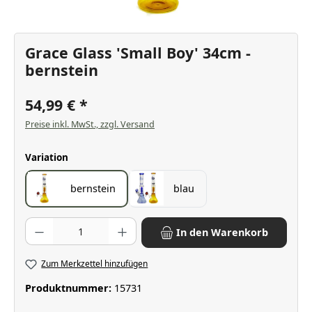
Grace Glass 'Small Boy' 34cm -
bernstein
54,99 €
Preise inkl. MwSt., zzgl. Versand
auswählen
Variation
bernstein
blau
Produkt Anzahl: Gib den gewünschten Wert ein oder benutze die Scha
In den Warenkorb
Zum Merkzettel hinzufügen
Produktnummer:
15731