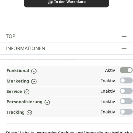
In den Warenkorb
TOP
INFORMATIONEN
GESETZLICHE INFORMATIONEN
Aktiv
Funktional
ZAHLUNGS- UND VERSANDARTEN
Inaktiv
Marketing
AUSGEZEICHNET UND ZERTIFIZIERT!
Inaktiv
Service
WARUM HEAD-SHOP.DE?
Inaktiv
Personalisierung
UNSERE COMMUNITIES
Inaktiv
Tracking
Vertrag widerrufen
Diese Website verwendet Cookies, um Ihnen die bestmögliche