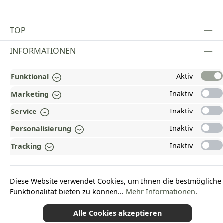
TOP
INFORMATIONEN
GESETZLICHE INFORMATIONEN
Aktiv
Funktional
ZAHLUNGS- UND VERSANDARTEN
Inaktiv
Marketing
Inaktiv
Service
AUSGEZEICHNET UND ZERTIFIZIERT!
Inaktiv
Personalisierung
WARUM HEAD-SHOP.DE?
Inaktiv
Tracking
UNSERE COMMUNITIES
Diese Website verwendet Cookies, um Ihnen die bestmögliche
Vertrag widerrufen
Funktionalität bieten zu können...
Mehr Informationen
.
Alle Cookies akzeptieren