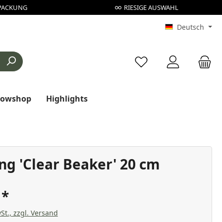
PACKUNG
RIESIGE AUSWAHL
Deutsch
Du hast 0 Produkte au
rowshop
Highlights
ng 'Clear Beaker' 20 cm
€
St., zzgl. Versand