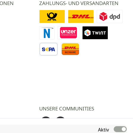
IONEN
ZAHLUNGS- UND VERSANDARTEN
Deutsche Post
DHL
DPD
Novalnet Zahlung
Direktüberweisung
TWINT
Vorkasse Überweisung
Nachnahme
UNSERE COMMUNITIES
Facebook
Instagram
Aktiv