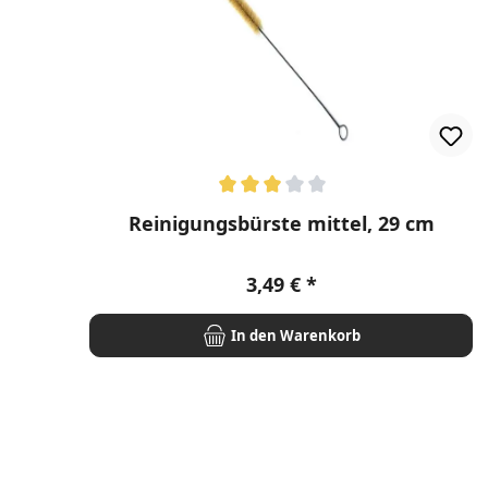
Durchschnittliche Bewertung von 3 von 5 Stern
Reinigungsbürste mittel, 29 cm
Regulärer Preis:
3,49 €
In den Warenkorb