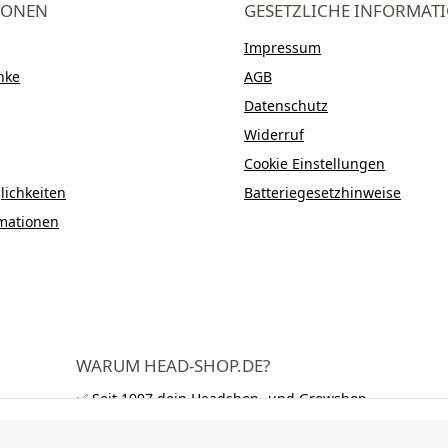
IONEN
GESETZLICHE INFORMAT
Impressum
nke
AGB
Datenschutz
Widerruf
Cookie Einstellungen
ichkeiten
Batteriegesetzhinweise
mationen
WARUM HEAD-SHOP.DE?
✅ Seit 1997 dein Headshop- und Growshop-
Experte
✅ Über 250.000 zufriedene Kunden in DE,