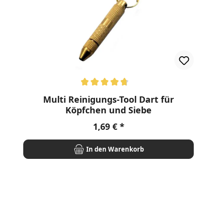
en
Durchschnittliche Bewertung von 4.8 von 5 Sternen
Multi Reinigungs-Tool Dart für
Köpfchen und Siebe
Regulärer Preis:
1,69 €
In den Warenkorb