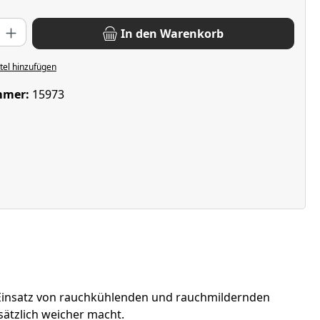
: Gib den gewünschten Wert ein oder benutze die Schaltflächen u
In den Warenkorb
el hinzufügen
mmer:
15973
 Einsatz von rauchkühlenden und rauchmildernden
ätzlich weicher macht.