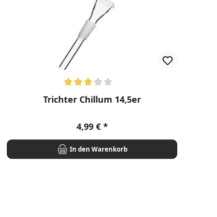
Durchschnittliche Bewertung von 3 von 5 Sternen
Du
Trichter Chillum 14,5er
Regulärer Preis:
4,99 €
In den Warenkorb