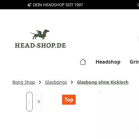
DEIN HEADSHOP SEIT 1997
m Hauptinhalt springen
Zur Suche springen
Zur Hauptnavigation springen
Headshop
Gri
Bong Shop
Glasbongs
Glasbong ohne Kickloch
Bildergalerie überspringen
Top