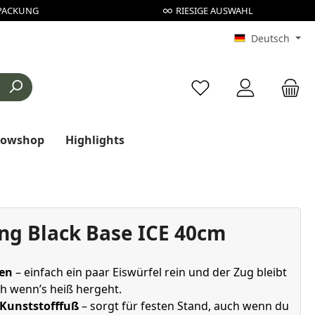
PACKUNG
RIESIGE AUSWAHL
Deutsch
Du hast 0 Produkte au
rowshop
Highlights
ng Black Base ICE 40cm
ben
– einfach ein paar Eiswürfel rein und der Zug bleibt
ch wenn’s heiß hergeht.
 Kunststofffuß
– sorgt für festen Stand, auch wenn du