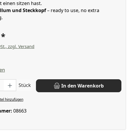
t einen sitzen hast.
illum und Steckkopf
– ready to use, no extra
g.
€
St., zzgl. Versand
liche Bewertung von 4.5 von 5 Sternen
en
: Gib den gewünschten Wert ein oder benutze die Schaltflächen u
Stück
In den Warenkorb
el hinzufügen
mmer:
08663