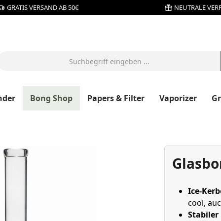
GRATIS VERSAND AB 50€
NEUTRALE VER
nder
Bong Shop
Papers & Filter
Vaporizer
G
Glasbo
Ice-Ker
cool, au
Stabiler