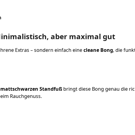
n
inimalistisch, aber maximal gut
hrene Extras – sondern einfach eine
cleane Bong
, die funk
m
mattschwarzen Standfuß
bringt diese Bong genau die ri
h beim Rauchgenuss.