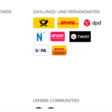
IONEN
ZAHLUNGS- UND VERSANDARTEN
Deutsche Post
DHL
DPD
Novalnet Zahlung
Direktüberweisung
TWINT
Vorkasse Überweisung
Nachnahme
UNSERE COMMUNITIES