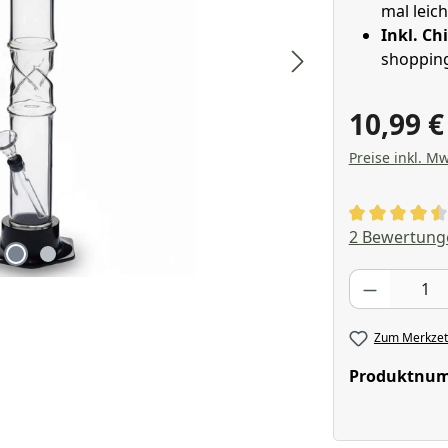
mal leich
Inkl. Ch
shoppin
10,99 
Preise inkl. Mw
Durchschnitt
2 Bewertung
Produkt Anzahl
Zum Merkzett
Produktnu