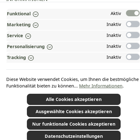
GESETZLICHE INFORMATIONEN
Aktiv
Funktional
Inaktiv
ZAHLUNGS- UND VERSANDARTEN
Marketing
Inaktiv
Service
AUSGEZEICHNET UND ZERTIFIZIERT!
Inaktiv
Personalisierung
WARUM HEAD-SHOP.DE?
Inaktiv
Tracking
UNSERE COMMUNITIES
Diese Website verwendet Cookies, um Ihnen die bestmögliche
Vertrag widerrufen
Funktionalität bieten zu können...
Mehr Informationen
.
Alle Cookies akzeptieren
Ausgewählte Cookies akzeptieren
*Alle Preise inkl. gesetzl. Mehrwertsteuer zzgl.
Versandkosten
und ggf.
Nachnahmegebühren, wenn nicht anders angegeben.
© 2026 Plamundo GmbH - Alle Rechte vorbehalten. Theme by
ThemeWare®
Nur funktionale Cookies akzeptieren
Datenschutzeinstellungen