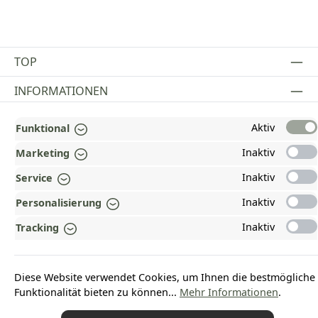
TOP
INFORMATIONEN
GESETZLICHE INFORMATIONEN
Aktiv
Funktional
ZAHLUNGS- UND VERSANDARTEN
Inaktiv
Marketing
Inaktiv
AUSGEZEICHNET UND ZERTIFIZIERT!
Service
Inaktiv
Personalisierung
WARUM HEAD-SHOP.DE?
Inaktiv
Tracking
UNSERE COMMUNITIES
Diese Website verwendet Cookies, um Ihnen die bestmögliche
Vertrag widerrufen
Funktionalität bieten zu können...
Mehr Informationen
.