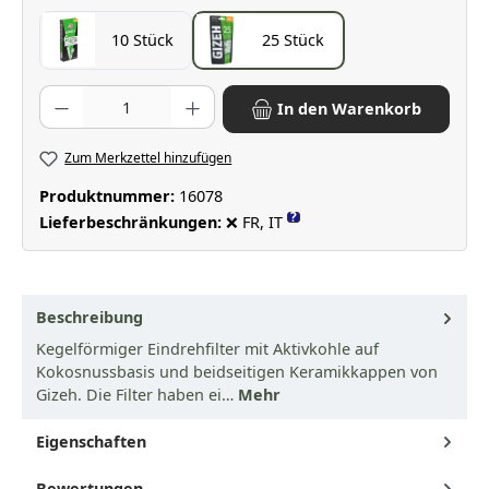
10 Stück
25 Stück
Produkt Anzahl: Gib den gewünschten Wert ein oder benutze die Scha
In den Warenkorb
Zum Merkzettel hinzufügen
Produktnummer:
16078
?
Lieferbeschränkungen:
❌ FR, IT
Beschreibung
Kegelförmiger Eindrehfilter mit Aktivkohle auf
Kokosnussbasis und beidseitigen Keramikkappen von
Gizeh. Die Filter haben ei…
Mehr
Eigenschaften
Bewertungen