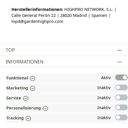
Herstellerinformationen:
HIGHPRO NETWORK, S.L. |
Calle General Perón 22 | 28020 Madrid | Spanien |
lopd@gardenhighpro.com
TOP
INFORMATIONEN
GESETZLICHE INFORMATIONEN
Aktiv
Funktional
ZAHLUNGS- UND VERSANDARTEN
Inaktiv
Marketing
AUSGEZEICHNET UND ZERTIFIZIERT!
Inaktiv
Service
Inaktiv
Personalisierung
WARUM HEAD-SHOP.DE?
Inaktiv
Tracking
UNSERE COMMUNITIES