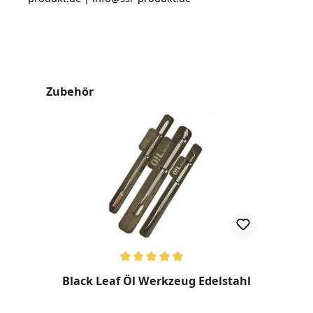
Produktgalerie überspringen
Zubehör
Durchschnittliche Bewertung von 5 von 5 Sternen
Black Leaf Öl Werkzeug Edelstahl