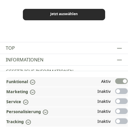
Jetzt auswählen
TOP
INFORMATIONEN
GESETZLICHE INFORMATIONEN
Aktiv
Funktional
ZAHLUNGS- UND VERSANDARTEN
Inaktiv
Marketing
AUSGEZEICHNET UND ZERTIFIZIERT!
Inaktiv
Service
WARUM HEAD-SHOP.DE?
Inaktiv
Personalisierung
UNSERE COMMUNITIES
Inaktiv
Tracking