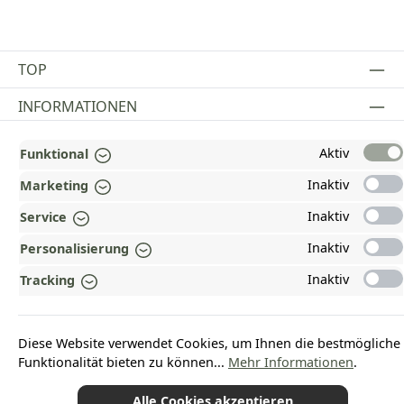
TOP
INFORMATIONEN
GESETZLICHE INFORMATIONEN
Aktiv
Funktional
ZAHLUNGS- UND VERSANDARTEN
Inaktiv
Marketing
Inaktiv
AUSGEZEICHNET UND ZERTIFIZIERT!
Service
Inaktiv
Personalisierung
WARUM HEAD-SHOP.DE?
Inaktiv
Tracking
UNSERE COMMUNITIES
Diese Website verwendet Cookies, um Ihnen die bestmögliche
Vertrag widerrufen
Funktionalität bieten zu können...
Mehr Informationen
.
Alle Cookies akzeptieren