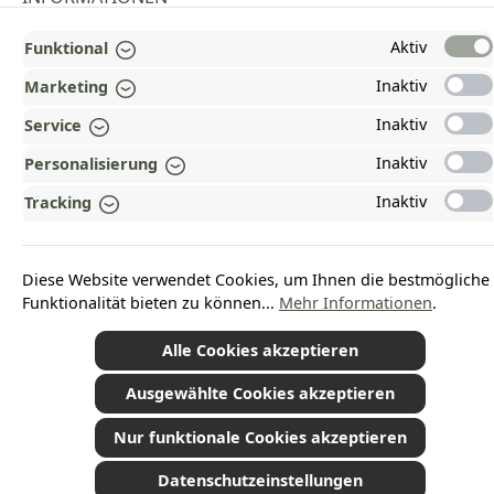
GESETZLICHE INFORMATIONEN
Aktiv
Funktional
Inaktiv
ZAHLUNGS- UND VERSANDARTEN
Marketing
Inaktiv
Service
AUSGEZEICHNET UND ZERTIFIZIERT!
Inaktiv
Personalisierung
WARUM HEAD-SHOP.DE?
Inaktiv
Tracking
UNSERE COMMUNITIES
Diese Website verwendet Cookies, um Ihnen die bestmögliche
Vertrag widerrufen
Funktionalität bieten zu können...
Mehr Informationen
.
Alle Cookies akzeptieren
Ausgewählte Cookies akzeptieren
*Alle Preise inkl. gesetzl. Mehrwertsteuer zzgl.
Versandkosten
und ggf.
Nachnahmegebühren, wenn nicht anders angegeben.
© 2026 Plamundo GmbH - Alle Rechte vorbehalten. Theme by
ThemeWare®
Nur funktionale Cookies akzeptieren
Datenschutzeinstellungen