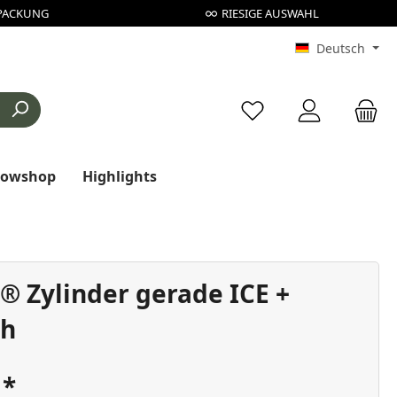
PACKUNG
RIESIGE AUSWAHL
Deutsch
Du hast 0 Produkte au
rowshop
Highlights
® Zylinder gerade ICE +
ch
€