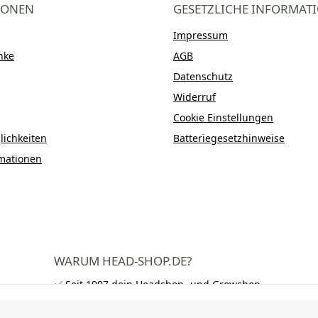
IONEN
GESETZLICHE INFORMAT
Impressum
nke
AGB
Datenschutz
Widerruf
Cookie Einstellungen
ichkeiten
Batteriegesetzhinweise
mationen
WARUM HEAD-SHOP.DE?
✅ Seit 1997 dein Headshop- und Growshop-
Experte
✅ Über 250.000 zufriedene Kunden in DE,