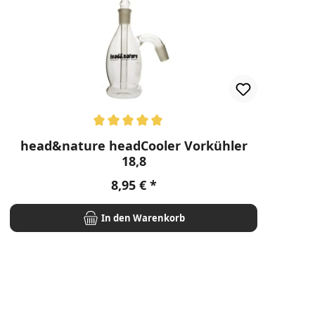
Durchschnittliche Bewertung von 5 von 5 Sternen
head&nature headCooler Vorkühler
18,8
Regulärer Preis:
8,95 €
In den Warenkorb