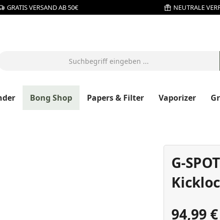
GRATIS VERSAND AB 50€
NEUTRALE VER
nder
Bong Shop
Papers & Filter
Vaporizer
G
G-SPOT
Kicklo
94,99 