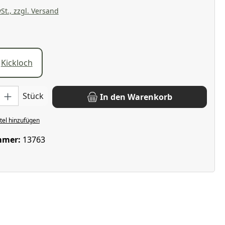
St., zzgl. Versand
wählen
t
Kickloch
: Gib den gewünschten Wert ein oder benutze die Schaltflächen u
Stück
In den Warenkorb
el hinzufügen
mmer:
13763