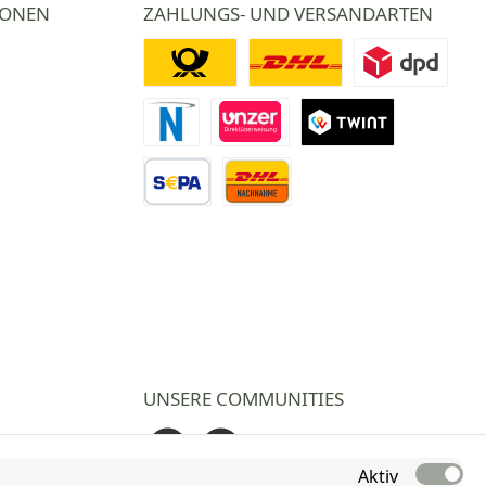
IONEN
ZAHLUNGS- UND VERSANDARTEN
Deutsche Post
DHL
DPD
Novalnet Zahlung
Direktüberweisung
TWINT
Vorkasse Überweisung
Nachnahme
UNSERE COMMUNITIES
Facebook
Instagram
Aktiv