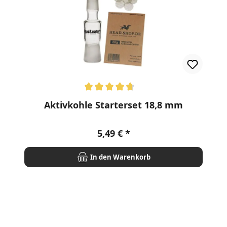
rnen
Durchschnittliche Bewertung von 4.75 von 5 Sternen
Aktivkohle Starterset 18,8 mm
Regulärer Preis:
5,49 €
In den Warenkorb