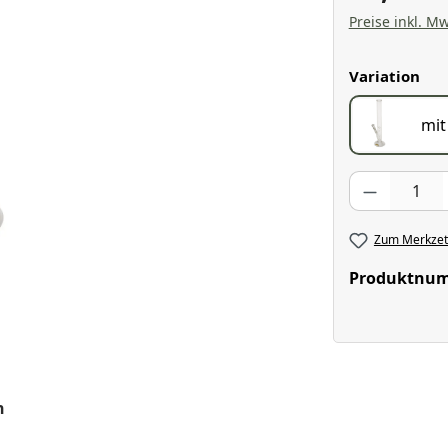
Preise inkl. Mw
aus
Variation
mi
Produkt Anzahl
Zum Merkzett
Produktnu
n