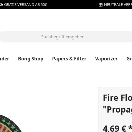
GRATIS VERSAND AB 50€
NEUTRALE VER
nder
Bong Shop
Papers & Filter
Vaporizer
G
Fire F
"Propa
4,69 €