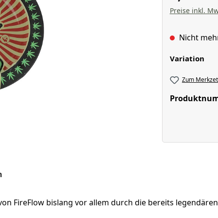
Preise inkl. Mw
Nicht meh
aus
Variation
Zum Merkzett
Produktnu
n
von FireFlow bislang vor allem durch die bereits legendär