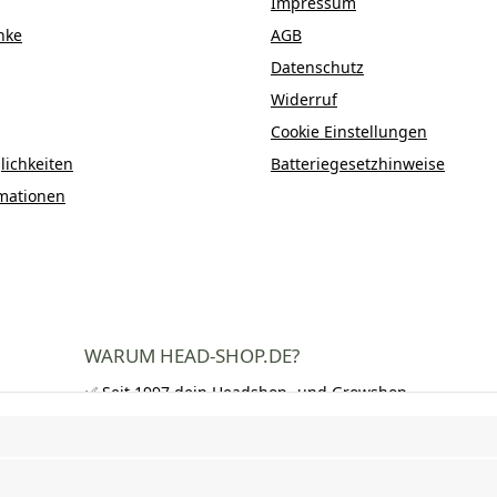
Impressum
nke
AGB
Datenschutz
Widerruf
Cookie Einstellungen
ichkeiten
Batteriegesetzhinweise
mationen
WARUM HEAD-SHOP.DE?
✅ Seit 1997 dein Headshop- und Growshop-
Experte
✅ Über 250.000 zufriedene Kunden in DE,
AT und CH
✅ Kostenloser Versand nach Deutschland