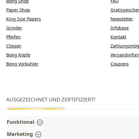
Bong Shop
FAQ
Paper Shop
Gratisgesche
King Size Papers
Newsletter
Grinder
Infobase
Pfeifen
Kontakt
Clipper
Zahlungsmögl
Bong Köpfe
Versandinfor
Bong Vorkühler
Coupons
AUSGEZEICHNET UND ZERTIFIZIERT!
Funktional
Marketing