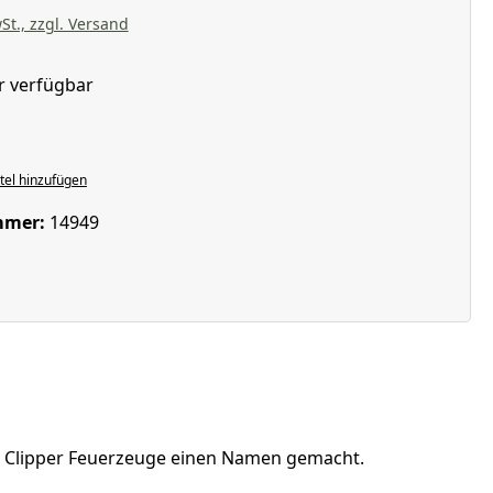
St., zzgl. Versand
r verfügbar
wählen
el hinzufügen
mmer:
14949
en Clipper Feuerzeuge einen Namen gemacht.