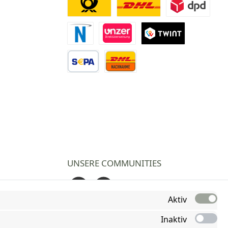
Deutsche Post
DHL
DPD
Novalnet Zahlung
Direktüberweisung
TWINT
Vorkasse Überweisung
Nachnahme
UNSERE COMMUNITIES
Facebook
Instagram
Aktiv
Inaktiv