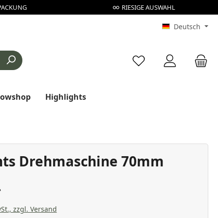
PACKUNG
RIESIGE AUSWAHL
Deutsch
Du hast 0 Produkte au
rowshop
Highlights
nts Drehmaschine 70mm
St., zzgl. Versand