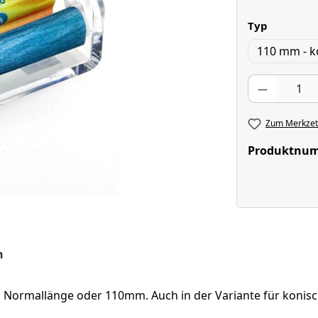
auswähl
Typ
110 mm - k
Produkt Anzahl
Zum Merkzett
Produktnu
n
 Normallänge oder 110mm. Auch in der Variante für konis