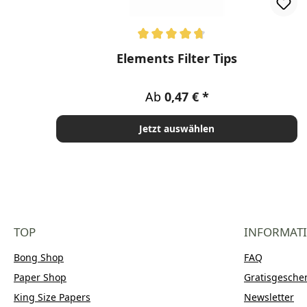
Durchschnittliche Bewertung von 4.67 von 5 Ste
Elements Filter Tips
Regulärer Preis:
Ab
0,47 €
Jetzt auswählen
TOP
INFORMAT
Bong Shop
FAQ
Paper Shop
Gratisgesche
King Size Papers
Newsletter