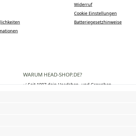
Widerruf
Cookie Einstellungen
ichkeiten
Batteriegesetzhinweise
mationen
WARUM HEAD-SHOP.DE?
✅ Seit 1997 dein Headshop- und Growshop-
Experte
✅ Über 250.000 zufriedene Kunden in DE,
AT und CH
✅ Kostenloser Versand nach Deutschland
ab 50 €
✅ Schnelle Lieferung und neutrale
Verpackung
✅ Riesige Auswahl an Bongs, Pfeifen,