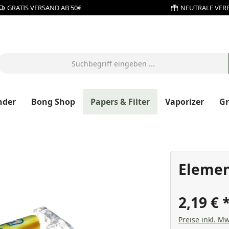
GRATIS VERSAND AB 50€
NEUTRALE VER
nder
Bong Shop
Papers & Filter
Vaporizer
G
Eleme
2,19 €
Preise inkl. Mw