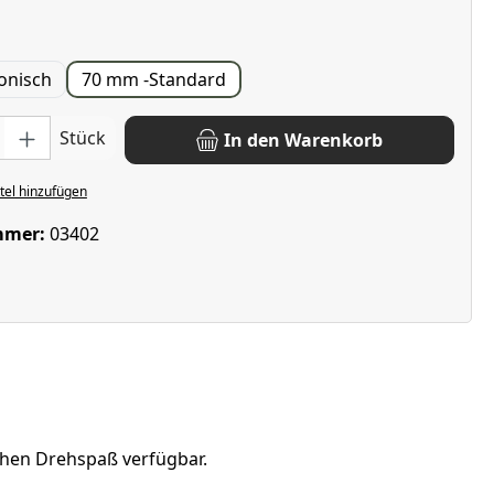
en
onisch
70 mm -Standard
: Gib den gewünschten Wert ein oder benutze die Schaltflächen u
Stück
In den Warenkorb
el hinzufügen
mmer:
03402
chen Drehspaß verfügbar.