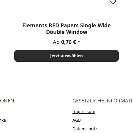
rnen
Elements RED Papers Single Wide
Double Window
Regulärer Preis:
Ab
0,76 €
Jetzt auswählen
IONEN
GESETZLICHE INFORMAT
Impressum
nke
AGB
Datenschutz