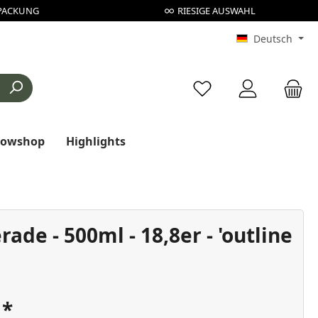
PACKUNG
RIESIGE AUSWAHL
Deutsch
Du hast 0 Produkte au
rowshop
Highlights
rade - 500ml - 18,8er - 'outline
€