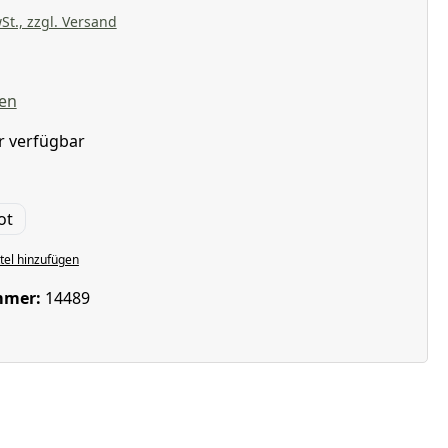
St., zzgl. Versand
liche Bewertung von 5 von 5 Sternen
en
r verfügbar
wählen
ot
el hinzufügen
mmer:
14489