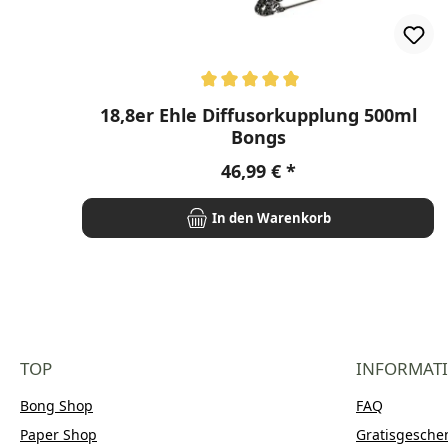
Durchschnittliche Bewertung von 5 von 5 Stern
18,8er Ehle Diffusorkupplung 500ml
Bongs
Regulärer Preis:
46,99 €
In den Warenkorb
TOP
INFORMAT
Bong Shop
FAQ
Paper Shop
Gratisgesche