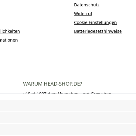
Datenschutz
Widerruf
Cookie Einstellungen
ichkeiten
Batteriegesetzhinweise
mationen
WARUM HEAD-SHOP.DE?
✅ Seit 1997 dein Headshop- und Growshop-
Experte
✅ Über 250.000 zufriedene Kunden in DE,
AT und CH
✅ Kostenloser Versand nach Deutschland
ab 50 €
✅ Schnelle Lieferung und neutrale