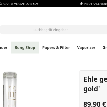
GRATIS VERSAND AB 50€
NEUTRALE VER
nder
Bong Shop
Papers & Filter
Vaporizer
G
Ehle ge
gold'
89,90 