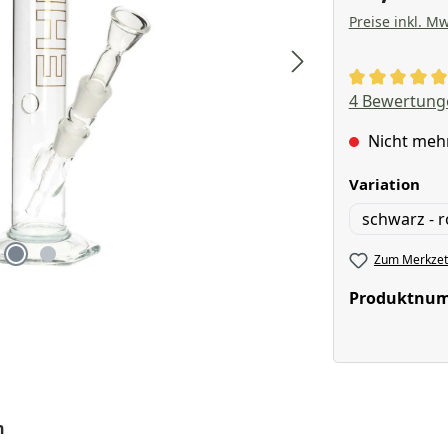
Preise inkl. Mw
Durchschnitt
4 Bewertung
Nicht meh
aus
Variation
schwarz - r
Zum Merkzett
Produktnu
n