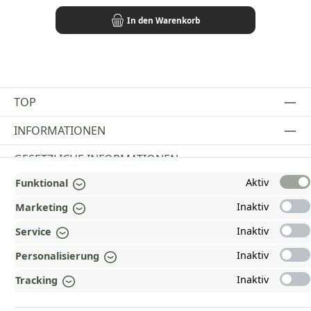
In den Warenkorb
TOP
INFORMATIONEN
GESETZLICHE INFORMATIONEN
Aktiv
Funktional
ZAHLUNGS- UND VERSANDARTEN
Inaktiv
Marketing
AUSGEZEICHNET UND ZERTIFIZIERT!
Inaktiv
Service
WARUM HEAD-SHOP.DE?
Inaktiv
Personalisierung
UNSERE COMMUNITIES
Inaktiv
Tracking