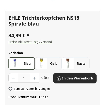
EHLE Trichterköpfchen NS18
Spirale blau
34,99 €
Preise inkl. MwSt., zzgl. Versand
auswählen
Variation
Blau
Gelb
Rasta
Produkt Anzahl: Gib den gewünschten Wert ein oder benutze die Scha
Stück
In den Warenkorb
Zum Merkzettel hinzufügen
Produktnummer:
13737