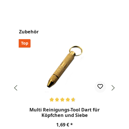
Produktgalerie überspringen
Zubehör
Top
Durchschnittliche Bewertung von 4.8 von 5 Sternen
Dur
Multi Reinigungs-Tool Dart für
Köpfchen und Siebe
Regulärer Preis:
1,69 €