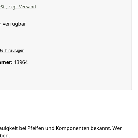
St., zzgl. Versand
r verfügbar
hlen
el hinzufügen
mmer:
13964
enauigkeit bei Pfeifen und Komponenten bekannt. Wer
iben.