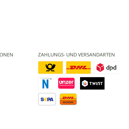
IONEN
ZAHLUNGS- UND VERSANDARTEN
Deutsche Post
DHL
DPD
Novalnet Zahlung
Direktüberweisung
TWINT
Vorkasse Überweisung
Nachnahme