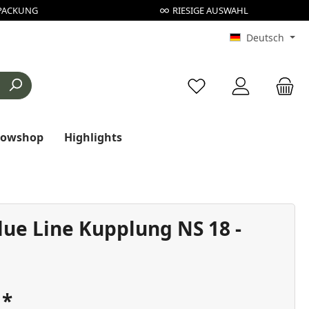
PACKUNG
RIESIGE AUSWAHL
Deutsch
Du hast 0 Produkte au
rowshop
Highlights
lue Line Kupplung NS 18 -
€