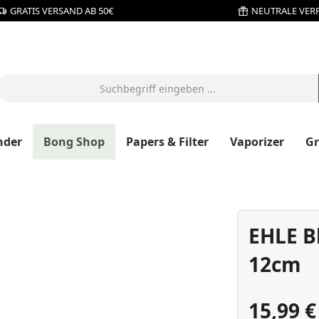
GRATIS VERSAND AB 50€
NEUTRALE VER
nder
Bong Shop
Papers & Filter
Vaporizer
G
EHLE B
12cm
15,99 