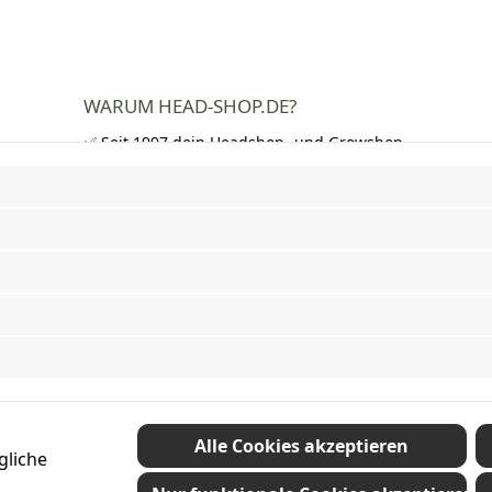
WARUM HEAD-SHOP.DE?
✅ Seit 1997 dein Headshop- und Growshop-
Experte
✅ Über 250.000 zufriedene Kunden in DE,
AT und CH
✅ Kostenloser Versand nach Deutschland
ab 50 €
✅ Schnelle Lieferung und neutrale
Verpackung
✅ Riesige Auswahl an Bongs, Pfeifen,
Papers, Grinder und mehr
Vertrag widerrufen
Alle Cookies akzeptieren
gliche