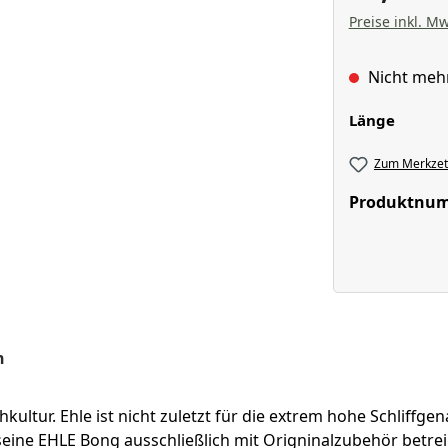
Preise inkl. Mw
Nicht meh
auswä
Länge
Zum Merkzett
Produktnu
n
ltur. Ehle ist nicht zuletzt für die extrem hohe Schliffg
e seine EHLE Bong ausschließlich mit Origninalzubehör betre